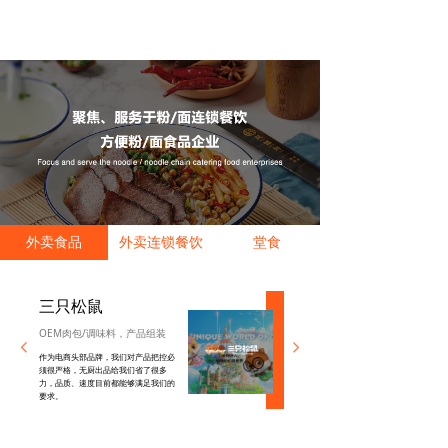
外卖食品
外卖连锁餐饮
堂食
三只松鼠
OEM肉包/调味料，产品组装
넳
넲
作为电商头部品牌，我们对产品把控必
须很严格，无厨出品给我们省了很多
力，品质、速度目前都能够满足我们的
要求。